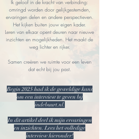
Ik geloof in de kracht van verbinding:
omringd worden door gelijkgestemden,
ervaringen delen en andere perspectieven.
Het kijken buiten jouw eigen kader.
Leren van elkaar opent deuren naar nieuwe
inzichten en mogelijkheden. Het maakt de
weg lichter en rijker.
Samen creëren we ruimte voor een leven
dat echt bij jou past.
Begin 2025 had ik de geweldige kans
om een interview te geven bij
indebuurt.nl.
In dit artikel deel ik mijn ervaringen
en inzichten. Lees het volledige
interview hieronder!