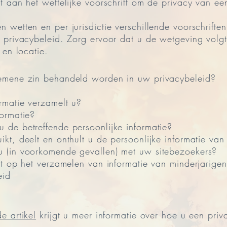
t aan het wettelijke voorschrift om de privacy van ee
 wetten en per jurisdictie verschillende voorschriften
 privacybeleid. Zorg ervoor dat u de wetgeving volgt 
 en locatie.
emene zin behandeld worden in uw privacybeleid?
rmatie verzamelt u?
ormatie?
de betreffende persoonlijke informatie?
kt, deelt en onthult u de persoonlijke informatie va
 (in voorkomende gevallen) met uw sitebezoekers?
ht op het verzamelen van informatie van minderjarige
eid
e artikel
krijgt u meer informatie over hoe u een priv