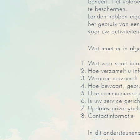
beheert. Het voldoe
te beschermen.
Landen hebben eigen
het gebruik van een
voor uw activiteiten
Wat moet er in alg
Wat voor soort info
Hoe verzamelt u inf
Waarom verzamelt u 
Hoe bewaart, gebrui
Hoe communiceert u
Is uw service geric
Updates privacybel
Contactinformatie
In
dit ondersteunend