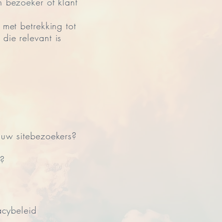
n bezoeker of klant
 met betrekking tot
die relevant is
n uw sitebezoekers?
n?
acybeleid